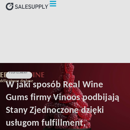
HOME
KLIENCI
W JAKI SPOSÓB REAL WINE GUMS FIRMY
VINOOS PODBIJAJĄ STANY ZJEDNOCZONE DZIĘKI USŁUGOM
FULFILLMENT, ŚWIADCZONYM PRZEZ SALESUPPLY
FULFILLMENT
W jaki sposób Real Wine
Gums firmy Vinoos podbijają
Stany Zjednoczone dzięki
usługom fulfillment,