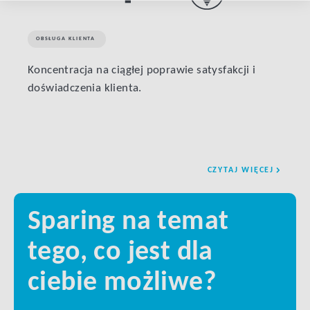
OBSŁUGA KLIENTA
FULF
Koncentracja na ciągłej poprawie satysfakcji i
Jak S
doświadczenia klienta.
ciągu
CZYTAJ WIĘCEJ
Sparing na temat
tego, co jest dla
ciebie możliwe?