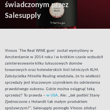
świadczonym przez
Salesupply
Vinoos ´The Real WINE gum´ został wymyślony w
Amsterdamie w 2014 roku i w krótkim czasie wzbudził
zainteresowanie kilku luksusowych domów
towarowych oraz holenderskich linii lotniczych KLM.
Założycielka Mireille Reuling wiedziała, że to wielkość
sprzedaży jest kluczowym czynnikiem do odniesienia
prawdziwego sukcesu. Gdzie można osiągnąć taką
sprzedaż? To prawda –
w USA
. Ale: „Jak podbić Stany
Zjednoczone z Holandii tak małym produktem
spożywczym?”. Salesupply pomogło Vinoos zdobyć