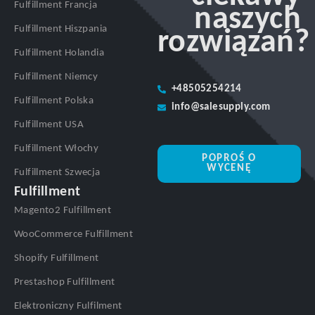
Fulfillment Francja
naszych
Fulfillment Hiszpania
rozwiązań?
Fulfillment Holandia
Fulfillment Niemcy
+48505254214
Fulfillment Polska
info@salesupply.com
Fulfillment USA
Fulfillment Włochy
POPROŚ O
WYCENĘ
Fulfillment Szwecja
Fulfillment
Magento2 Fulfillment
WooCommerce Fulfillment
Shopify Fulfillment
Prestashop Fulfillment
Elektroniczny Fulfilment