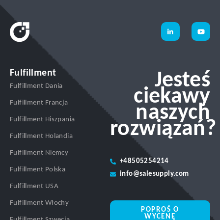
Fulfillment
Jesteś
Fulfillment Dania
ciekawy
Fulfillment Francja
naszych
Fulfillment Hiszpania
rozwiązań?
Fulfillment Holandia
Fulfillment Niemcy
+48505254214
Fulfillment Polska
info@salesupply.com
Fulfillment USA
Fulfillment Włochy
POPROŚ O
WYCENĘ
Fulfillment Szwecja