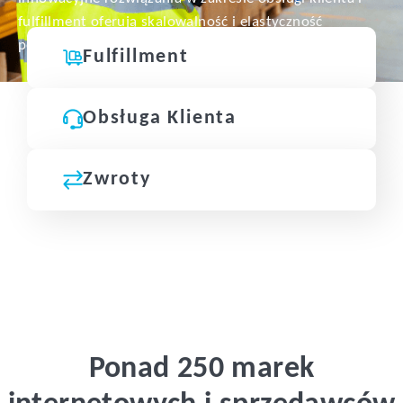
fulfillment oferują skalowalność i elastyczność
potrzebną do szybkiego zdobywania nowych rynków.
Fulfillment
Obsługa Klienta
Zwroty
Ponad 250 marek