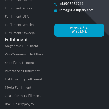
Fulfillment Niemcy
+48505254214
Fulfillment Polska
info@salesupply.com
Fulfillment USA
Fulfillment Włochy
POPROŚ O
WYCENĘ
Fulfillment Szwecja
Fulfillment
Magento2 Fulfillment
WooCommerce Fulfillment
Shopify Fulfillment
Prestashop Fulfillment
Elektroniczny Fulfilment
Moda Fulfillment
Zagraniczny Fulfillment
Box Subskrypcyjny