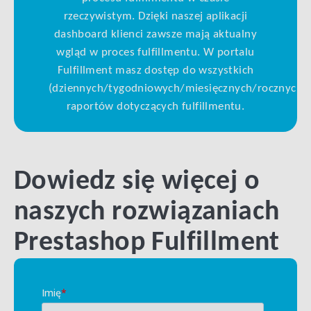
rzeczywistym. Dzięki naszej aplikacji
dashboard klienci zawsze mają aktualny
wgląd w proces fulfillmentu. W portalu
Fulfillment masz dostęp do wszystkich
(dziennych/tygodniowych/miesięcznych/rocznych)
raportów dotyczących fulfillmentu.
Dowiedz się więcej o
naszych rozwiązaniach
Prestashop Fulfillment