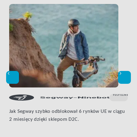
FULFILLMENT
,
O
Jak Segway szybko odblokował 6 rynków UE w ciągu
Bły
2 miesięcy dzięki sklepom D2C.
eful