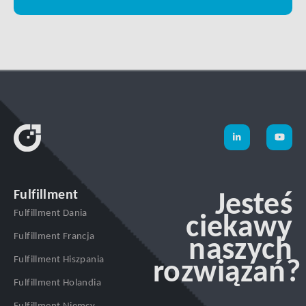
Fulfillment
Jesteś
Fulfillment Dania
ciekawy
Fulfillment Francja
naszych
Fulfillment Hiszpania
rozwiązań?
Fulfillment Holandia