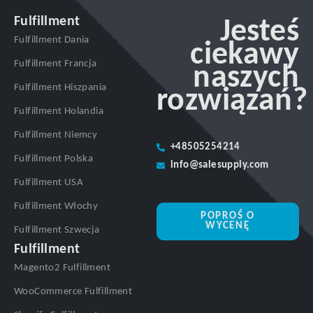
Fulfillment
Jesteś
Fulfillment Dania
ciekawy
Fulfillment Francja
naszych
Fulfillment Hiszpania
rozwiązań?
Fulfillment Holandia
Fulfillment Niemcy
+48505254214
Fulfillment Polska
info@salesupply.com
Fulfillment USA
Fulfillment Włochy
POPROŚ O
WYCENĘ
Fulfillment Szwecja
Fulfillment
Magento2 Fulfillment
WooCommerce Fulfillment