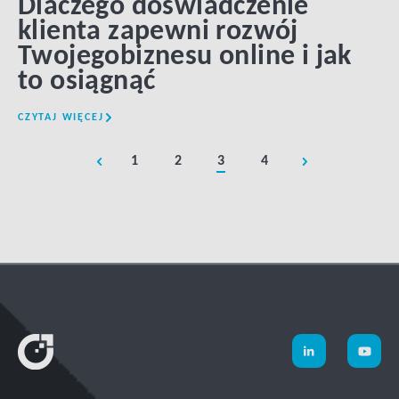
Dlaczego doświadczenie
klienta zapewni rozwój
Twojegobiznesu online i jak
to osiągnąć
CZYTAJ WIĘCEJ
1
2
3
4