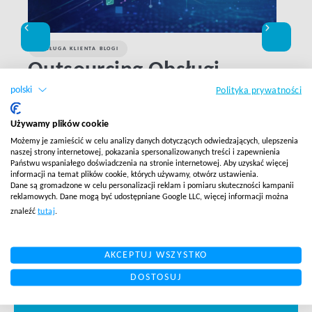
OBSŁUGA KLIENTA BLOGI
FULF
Outsourcing Obsługi
Od
Klienta vs. Inhouse dla
sz
polski
Polityka prywatności
zespołu 5-15 osobowego w
On
Customer Care w E-
eu
Używamy plików cookie
Możemy je zamieścić w celu analizy danych dotyczących odwiedzających, ulepszenia
commerce
el
naszej strony internetowej, pokazania spersonalizowanych treści i zapewnienia
Sa
Państwu wspaniałego doświadczenia na stronie internetowej. Aby uzyskać więcej
informacji na temat plików cookie, których używamy, otwórz ustawienia.
Dane są gromadzone w celu personalizacji reklam i pomiaru skuteczności kampanii
reklamowych. Dane mogą być udostępniane Google LLC, więcej informacji można
CZYTAJ WIĘCEJ
CZYTA
znaleźć
tutaj
.
Sparing o tym, co jest
AKCEPTUJ WSZYSTKO
dla ciebie możliwe?
DOSTOSUJ