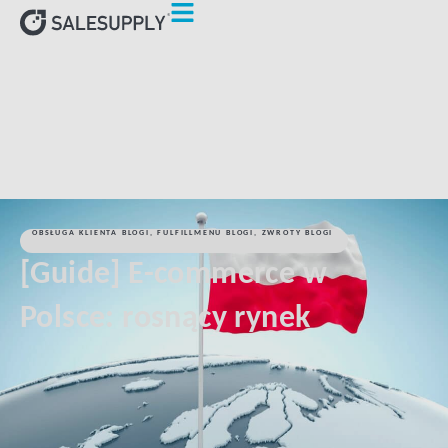
HOME
OBSŁUGA KLIENTA BLOGI
[GUIDE] E-COMMERCE W
POLSCE: ROSNĄCY RYNEK
OBSŁUGA KLIENTA BLOGI
,
FULFILLMENU BLOGI
,
ZWROTY BLOGI
[Guide] E-commerce w
Polsce: rosnący rynek