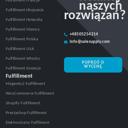
Fulfillment Francja
naszych
Fulfillment Hiszpania
rozwiązań?
Fulfillment Holandia
Fulfillment Niemcy
+48505254214
Fulfillment Polska
info@salesupply.com
Fulfillment USA
Fulfillment Włochy
POPROŚ O
WYCENĘ
Fulfillment Szwecja
Fulfillment
Magento2 Fulfillment
WooCommerce Fulfillment
Shopify Fulfillment
Prestashop Fulfillment
Elektroniczny Fulfilment