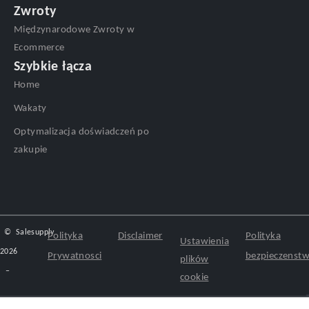
Zwroty
Międzynarodowe Zwroty w
Ecommerce
Szybkie łącza
Home
Wakaty
Optymalizacja doświadczeń po
zakupie
©
Salesupply
Polityka
Disclaimer
Polityka
Ustawienia
2026
Prywatnosci
bezpieczenst
plików
–
cookie