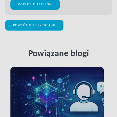
POPROŚ O TELEFON
POWRÓT DO PRZEGLĄDU
Powiązane blogi
LINK BTN