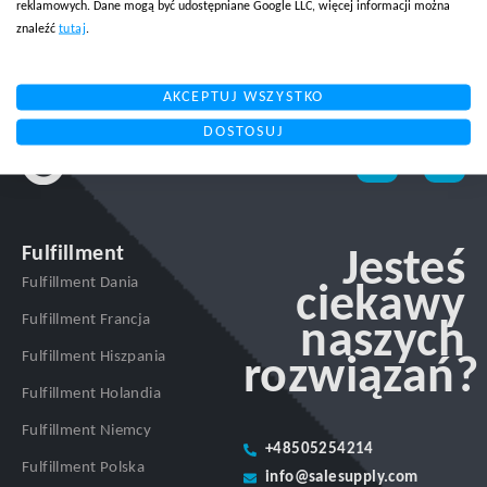
reklamowych. Dane mogą być udostępniane Google LLC, więcej informacji można
znaleźć
tutaj
.
AKCEPTUJ WSZYSTKO
DOSTOSUJ
Fulfillment
Jesteś
Fulfillment Dania
ciekawy
Fulfillment Francja
naszych
Fulfillment Hiszpania
rozwiązań?
Fulfillment Holandia
Fulfillment Niemcy
+48505254214
Fulfillment Polska
info@salesupply.com